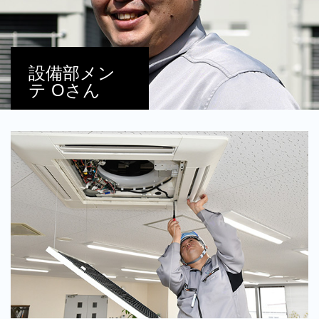
設備部メン
テ Oさん