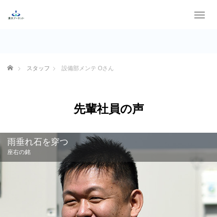
T
o
g
g
l
e
ホーム
スタッフ
設備部メンテ Oさん
n
a
v
i
先輩社員の声
g
a
t
雨垂れ石を穿つ
i
o
座右の銘
n